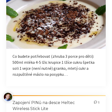
Co budete potřebovat (zhruba 3 porce pro děti):
500ml mléka 4-5 lžic krupice 1 lžíce cukru špetka
soli 1 vejce (není nutné) granko, mletý cukr a
rozpuštěné máslo na posypku…
Zapojení PINů na desce Heltec
1
Wireless Stick Lite