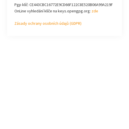
Pgp klíč: CE443CBC16772E9CD66F122C8E520B06A99A219F
OnLine vyhledání klíče na keys.opengpg.org:
zde
Zásady ochrany osobních údajů (GDPR)