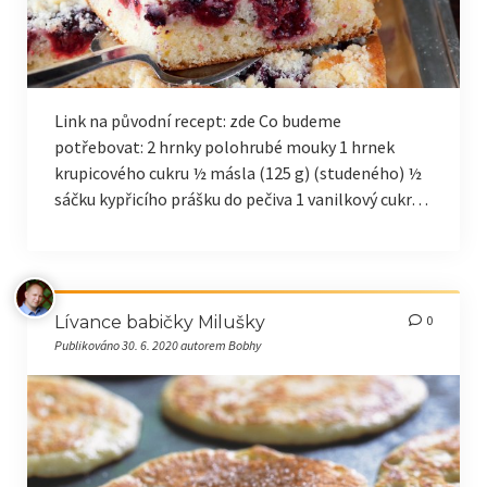
Sladké recepty
Pečivo
Ostatní
Link na původní recept: zde Co budeme
potřebovat: 2 hrnky polohrubé mouky 1 hrnek
Projekt Mete-IoT
krupicového cukru ½ másla (125 g) (studeného) ½
Přehled (Drnovice 771)
sáčku kypřicího prášku do pečiva 1 vanilkový cukr…
Servisní data senzorů
Přehled (Roštín 78)
Lívance babičky Milušky
0
Publikováno 30. 6. 2020 autorem Bobhy