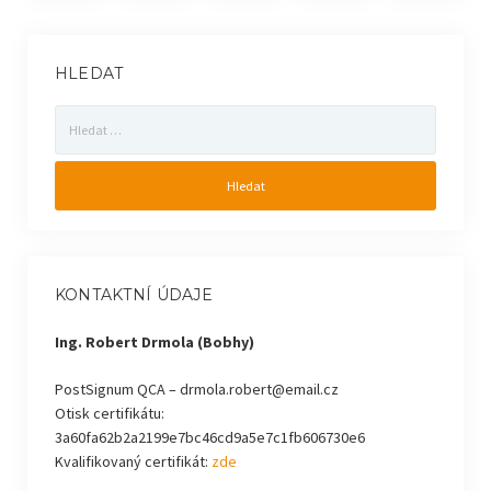
HLEDAT
Vyhledávání
KONTAKTNÍ ÚDAJE
Ing. Robert Drmola (Bobhy)
PostSignum QCA – drmola.robert@email.cz
Otisk certifikátu:
3a60fa62b2a2199e7bc46cd9a5e7c1fb606730e6
Kvalifikovaný certifikát:
zde