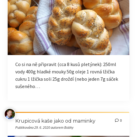
Co si na ně připravit (cca 8 kusů pletýnek): 250ml
vody 400g hladké mouky 50g oleje 1 rovná lžička
cukru 1 lžička soli 25g droždí (nebo jeden 7g sáček
sušeného…
Krupicová kaše jako od maminky
0
Publikováno 29. 6. 2020 autorem Bobhy