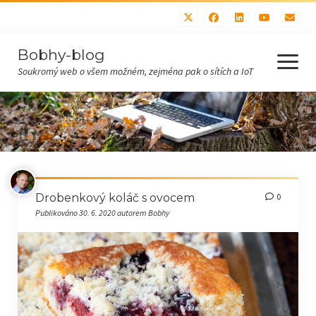
Bobhy-blog
otevřít
menu
Soukromý web o všem možném, zejména pak o sítích a IoT
Domů
Všechny příspěvky
Hobby (bastlení, sítě)
Drobenkový koláč s ovocem
0
IoT
Publikováno 30. 6. 2020 autorem Bobhy
Recepty
Polévky
Maso