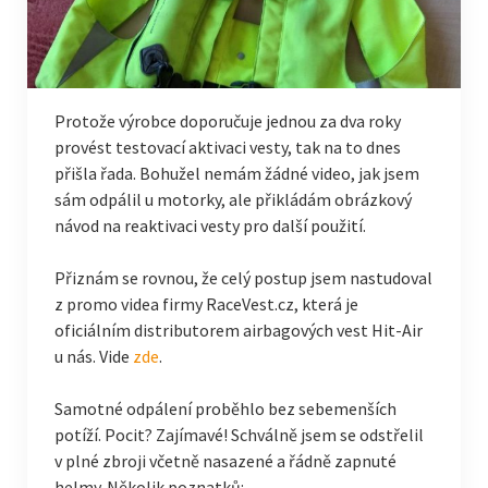
Sladké recepty
Pečivo
Ostatní
Protože výrobce doporučuje jednou za dva roky
provést testovací aktivaci vesty, tak na to dnes
Projekt Mete-IoT
přišla řada. Bohužel nemám žádné video, jak jsem
Přehled (Drnovice 771)
sám odpálil u motorky, ale přikládám obrázkový
návod na reaktivaci vesty pro další použití.
Servisní data senzorů
Přiznám se rovnou, že celý postup jsem nastudoval
Přehled (Roštín 78)
z promo videa firmy RaceVest.cz, která je
oficiálním distributorem airbagových vest Hit-Air
u nás. Vide
zde
.
Samotné odpálení proběhlo bez sebemenších
potíží. Pocit? Zajímavé! Schválně jsem se odstřelil
v plné zbroji včetně nasazené a řádně zapnuté
helmy. Několik poznatků: