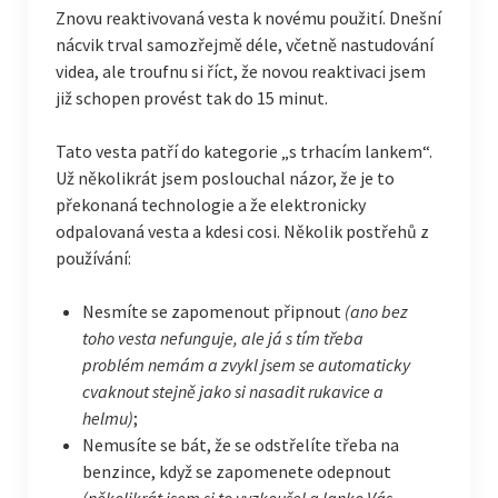
Znovu reaktivovaná vesta k novému použití. Dnešní
nácvik trval samozřejmě déle, včetně nastudování
videa, ale troufnu si říct, že novou reaktivaci jsem
již schopen provést tak do 15 minut.
Tato vesta patří do kategorie „s trhacím lankem“.
Už několikrát jsem poslouchal názor, že je to
překonaná technologie a že elektronicky
odpalovaná vesta a kdesi cosi. Několik postřehů z
používání:
Nesmíte se zapomenout připnout
(ano bez
toho vesta nefunguje, ale já s tím třeba
problém nemám a zvykl jsem se automaticky
cvaknout stejně jako si nasadit rukavice a
helmu)
;
Nemusíte se bát, že se odstřelíte třeba na
benzince, když se zapomenete odepnout