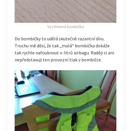
Vystřelená bombička
Do bombičky to udělá skutečně razantní díru.
Trochu mě děsí, že tak „malá“ bombička dokáže
tak rychle nafouknout x-litrů airbagu. Raději si ani
nepředstavuji ten provozní tlak v bombičce.