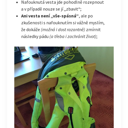
Nafouknutá vesta jde pohodlně rozepnout
a v případě nouze se jí „zbavit“;
Ani vesta není „vše-spásná“
, ale po
zkušenosti s nafouknutím si vážně myslím,
že dokáže
(možná i dost razantně)
zmírnit
následky pádu
(a třeba i zachránit život)
;