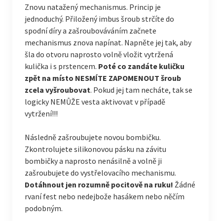
Znovu natažený mechanismus. Princip je
jednoduchý. Přiložený imbus šroub strčíte do
spodní díry a zašroubováváním začnete
mechanismus znova napínat. Napněte jej tak, aby
šla do otvoru naprosto volně vložit vytržená
kulička i s prstencem.
Poté co zandáte kuličku
zpět na místo NESMÍTE ZAPOMENOUT šroub
zcela vyšroubovat
. Pokud jej tam necháte, tak se
logicky NEMŮŽE vesta aktivovat v případě
vytržení!!!
Následně zašroubujete novou bombičku.
Zkontrolujete silikonovou pásku na závitu
bombičky a naprosto nenásilně a volně ji
zašroubujete do vystřelovacího mechanismu.
Dotáhnout jen rozumně pocitově na ruku!
Žádné
rvaní fest nebo nedejbože hasákem nebo něčím
podobným.