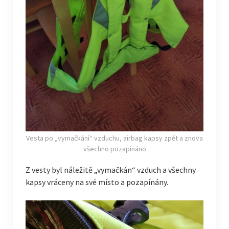
Vesta po „vymačkání“ vzduchu, airbag kapsy zpět a znova
všechno pozapínáno
Z vesty byl náležitě „vymačkán“ vzduch a všechny
kapsy vráceny na své místo a pozapínány.