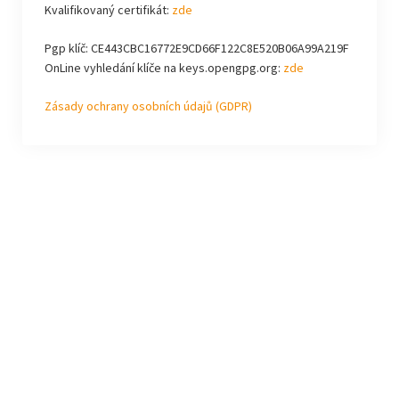
Kvalifikovaný certifikát:
zde
Pgp klíč: CE443CBC16772E9CD66F122C8E520B06A99A219F
OnLine vyhledání klíče na keys.opengpg.org:
zde
Zásady ochrany osobních údajů (GDPR)