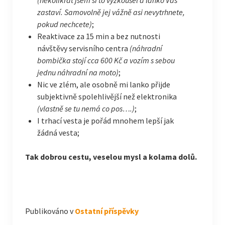
(několikrát jsem si to vyzkoušel a lanko Vás
zastaví. Samovolně jej vážně asi nevytrhnete,
pokud nechcete)
;
Reaktivace za 15 min a bez nutnosti
návštěvy servisního centra
(náhradní
bombička stojí cca 600 Kč a vozím s sebou
jednu náhradní na moto)
;
Nic ve zlém, ale osobně mi lanko přijde
subjektivně spolehlivější než elektronika
(vlastně se tu nemá co pos….)
;
I trhací vesta je pořád mnohem lepší jak
žádná vesta;
Tak dobrou cestu, veselou mysl a kolama dolů.
Publikováno v
Ostatní příspěvky