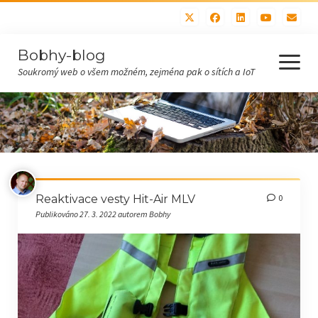
Bobhy-blog
otevřít
menu
Soukromý web o všem možném, zejména pak o sítích a IoT
Domů
Všechny příspěvky
Hobby (bastlení, sítě)
Reaktivace vesty Hit-Air MLV
0
IoT
Publikováno 27. 3. 2022 autorem Bobhy
Recepty
Polévky
Maso