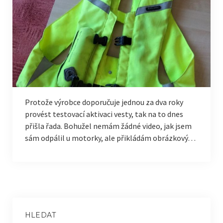
Sladké recepty
Pečivo
Ostatní
Projekt Mete-IoT
Přehled (Drnovice 771)
Protože výrobce doporučuje jednou za dva roky
Servisní data senzorů
provést testovací aktivaci vesty, tak na to dnes
přišla řada. Bohužel nemám žádné video, jak jsem
Přehled (Roštín 78)
sám odpálil u motorky, ale přikládám obrázkový…
HLEDAT