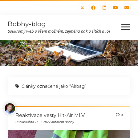
Bobhy-blog
otevřít
menu
Soukromý web o všem možném, zejména pak o sítích a IoT
Domů
Všechny příspěvky
Hobby (bastlení, sítě)
Články označené jako “Airbag”
IoT
Recepty
Polévky
Reaktivace vesty Hit-Air MLV
0
Publikováno 27. 3. 2022 autorem Bobhy
Maso