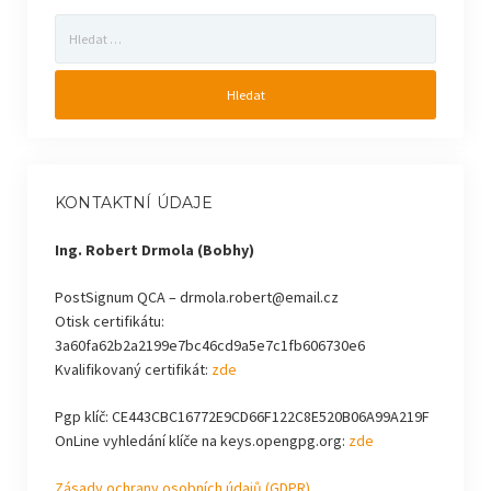
Vyhledávání
KONTAKTNÍ ÚDAJE
Ing. Robert Drmola (Bobhy)
PostSignum QCA – drmola.robert@email.cz
Otisk certifikátu:
3a60fa62b2a2199e7bc46cd9a5e7c1fb606730e6
Kvalifikovaný certifikát:
zde
Pgp klíč: CE443CBC16772E9CD66F122C8E520B06A99A219F
OnLine vyhledání klíče na keys.opengpg.org:
zde
Zásady ochrany osobních údajů (GDPR)