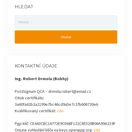
HLEDAT
Vyhledávání
KONTAKTNÍ ÚDAJE
Ing. Robert Drmola (Bobhy)
PostSignum QCA – drmola.robert@email.cz
Otisk certifikátu:
3a60fa62b2a2199e7bc46cd9a5e7c1fb606730e6
Kvalifikovaný certifikát:
zde
Pgp klíč: CE443CBC16772E9CD66F122C8E520B06A99A219F
OnLine vyhledání klíče na keys.opengpg.org:
zde