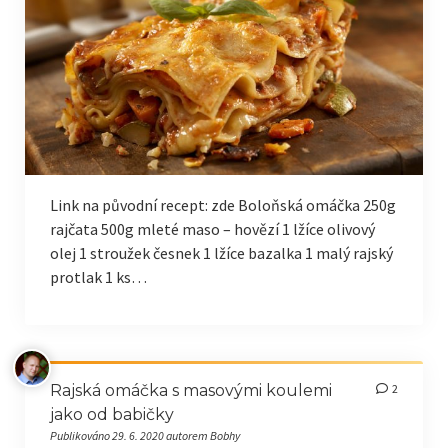
Sladké recepty
Pečivo
Ostatní
Projekt Mete-IoT
Přehled (Drnovice 771)
Link na původní recept: zde Boloňská omáčka 250g
Servisní data senzorů
rajčata 500g mleté maso – hovězí 1 lžíce olivový
olej 1 stroužek česnek 1 lžíce bazalka 1 malý rajský
Přehled (Roštín 78)
protlak 1 ks…
Rajská omáčka s masovými koulemi
2
jako od babičky
Publikováno 29. 6. 2020 autorem Bobhy