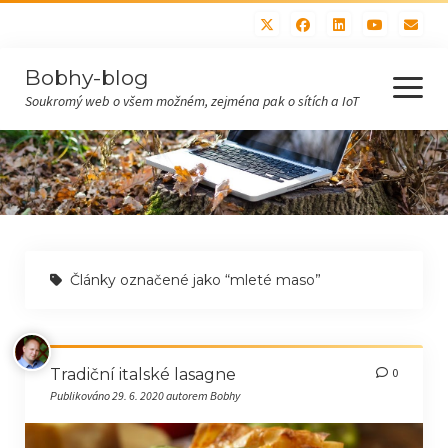
Bobhy-blog
otevřít
menu
Soukromý web o všem možném, zejména pak o sítích a IoT
Domů
Všechny příspěvky
Hobby (bastlení, sítě)
Články označené jako “mleté maso”
IoT
Recepty
Polévky
Tradiční italské lasagne
0
Publikováno 29. 6. 2020 autorem Bobhy
Maso