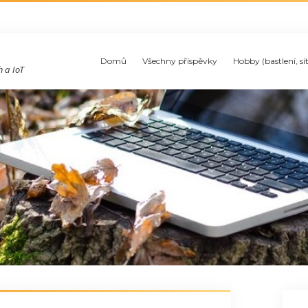
Domů
Všechny příspěvky
Hobby (bastlení, sí
 a IoT