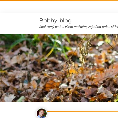
Bobhy-blog
Soukromý web o všem možném, zejména pak o sítích