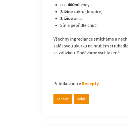
cca
400ml
vody
3 lžíce
cukru (krupice)
3 lžíce
octa
Sůl a pepř dle chuti
Všechny ingrediance smícháme a nech
salátovou ukurku na hrubém struhadle
se zálivkou. Podáváme vychlazené.
Publikováno v
Recepty
recept
salát