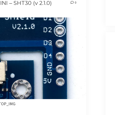
I – SHT30 (v 2.1.0)
0