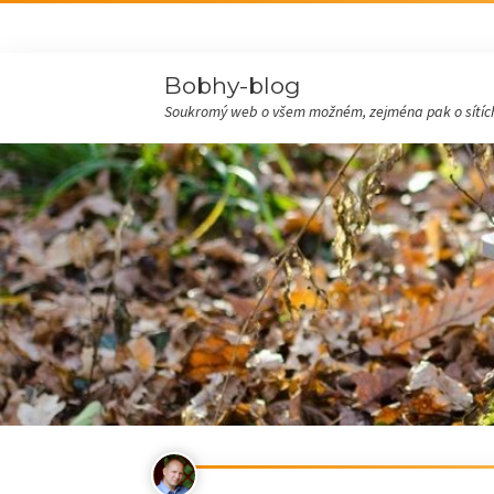
Bobhy-blog
Soukromý web o všem možném, zejména pak o sítích