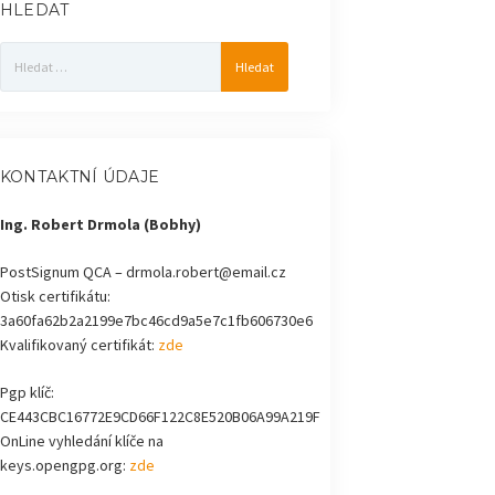
HLEDAT
Vyhledávání
KONTAKTNÍ ÚDAJE
Ing. Robert Drmola (Bobhy)
PostSignum QCA – drmola.robert@email.cz
Otisk certifikátu:
3a60fa62b2a2199e7bc46cd9a5e7c1fb606730e6
Kvalifikovaný certifikát:
zde
Pgp klíč:
CE443CBC16772E9CD66F122C8E520B06A99A219F
OnLine vyhledání klíče na
keys.opengpg.org:
zde