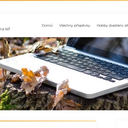
Domů
Všechny příspěvky
Hobby (bastlení, sí
 a IoT