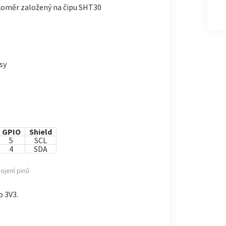
hkoměr založený na čipu SHT30
sy
GPIO
Shield
5
SCL
4
SDA
ojení pinů
o 3V3.