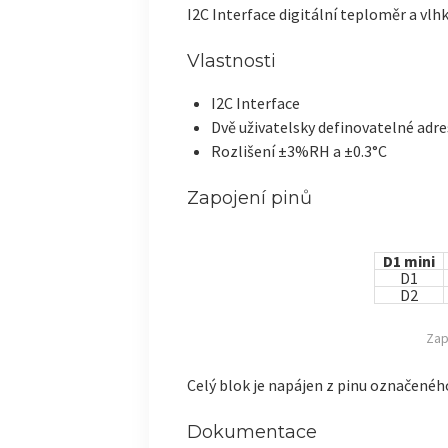
I2C Interface digitální teploměr a vl
Vlastnosti
I2C Interface
Dvě uživatelsky definovatelné adre
Rozlišení ±3%RH a ±0.3°C
Zapojení pinů
D1 mini
D1
D2
Zap
Celý blok je napájen z pinu označenéh
Dokumentace