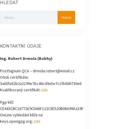
HLEDAT
Vyhledávání
KONTAKTNÍ ÚDAJE
Ing. Robert Drmola (Bobhy)
PostSignum QCA – drmola.robert@email.cz
Otisk certifikátu:
3a60fa62b2a2199e7bc46cd9a5e7c1fb606730e6
Kvalifikovaný certifikát:
zde
Pgp klíč:
CE443CBC16772E9CD66F122C8E520B06A99A219F
OnLine vyhledání klíče na
keys.opengpg.org:
zde