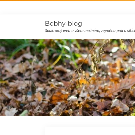
Bobhy-blog
Soukromý web o všem možném, zejména pak o sítích