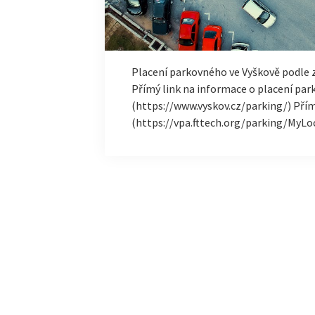
Placení parkovného ve Vyškově podle z
Přímý link na informace o placení pa
(https://www.vyskov.cz/parking/) Pří
(https://vpa.fttech.org/parking/MyLo