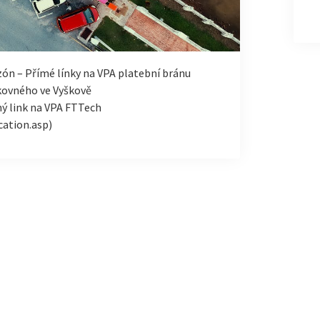
ón – Přímé línky na VPA platební bránu
rkovného ve Vyškově
mý link na VPA FTTech
cation.asp)