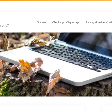
Domů
Všechny příspěvky
Hobby (bastlení, sí
 a IoT