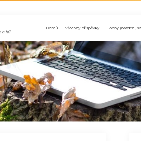
Domů
Všechny příspěvky
Hobby (bastlení, sí
 a IoT