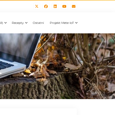
tě)
Recepty
Ostatní
Projekt Mete-IoT