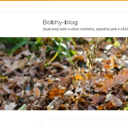
Bobhy-blog
Soukromý web o všem možném, zejména pak o sítích