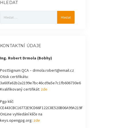
HLEDAT
Vyhledávání
KONTAKTNÍ ÚDAJE
Ing. Robert Drmola (Bobhy)
PostSignum QCA – drmola.robert@email.cz
Otisk certifikátu:
3a60fa62b2a2199e7bc46cd9a5e7c1fb606730e6
Kvalifikovaný certifikát:
zde
Pgp klíč:
CE443CBC16772E9CD66F122C8E520B06A99A219F
OnLine vyhledání klíče na
keys.opengpg.org:
zde