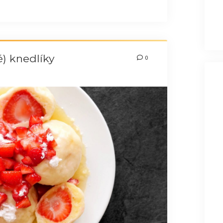
) knedlíky
0