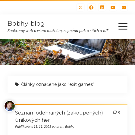
Bobhy-blog
otevřít
menu
Soukromý web o všem možném, zejména pak o sítích a IoT
Domů
Všechny příspěvky
Hobby (bastlení, sítě)
Články označené jako “exit games”
IoT
Recepty
Polévky
Seznam odehraných (zakoupených)
0
únikových her
Maso
Publikováno 11. 11. 2025 autorem Bobhy