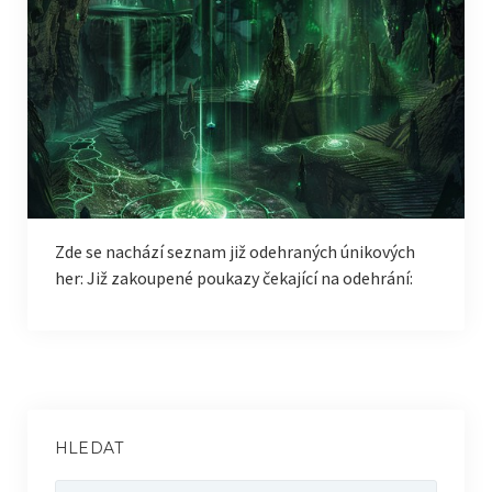
Sladké recepty
Pečivo
Ostatní
Projekt Mete-IoT
Přehled (Drnovice 771)
Servisní data senzorů
Zde se nachází seznam již odehraných únikových
her: Již zakoupené poukazy čekající na odehrání:
Přehled (Roštín 78)
HLEDAT
Vyhledávání