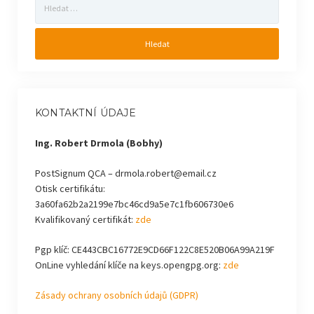
KONTAKTNÍ ÚDAJE
Ing. Robert Drmola (Bobhy)
PostSignum QCA – drmola.robert@email.cz
Otisk certifikátu:
3a60fa62b2a2199e7bc46cd9a5e7c1fb606730e6
Kvalifikovaný certifikát:
zde
Pgp klíč: CE443CBC16772E9CD66F122C8E520B06A99A219F
OnLine vyhledání klíče na keys.opengpg.org:
zde
Zásady ochrany osobních údajů (GDPR)