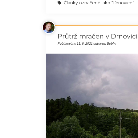
Články označené jako “Drnovice”
Průtrž mračen v Drnovicíc
Publikováno 11. 6. 2021 autorem Bobhy