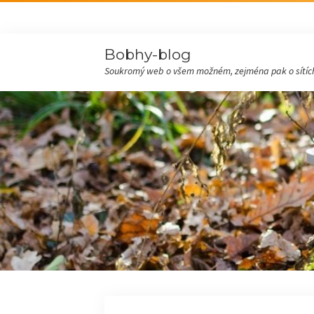
Bobhy-blog
Soukromý web o všem možném, zejména pak o sítích