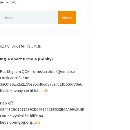
HLEDAT
Vyhledávání
KONTAKTNÍ ÚDAJE
Ing. Robert Drmola (Bobhy)
PostSignum QCA – drmola.robert@email.cz
Otisk certifikátu:
3a60fa62b2a2199e7bc46cd9a5e7c1fb606730e6
Kvalifikovaný certifikát:
zde
Pgp klíč:
CE443CBC16772E9CD66F122C8E520B06A99A219F
OnLine vyhledání klíče na
keys.opengpg.org:
zde