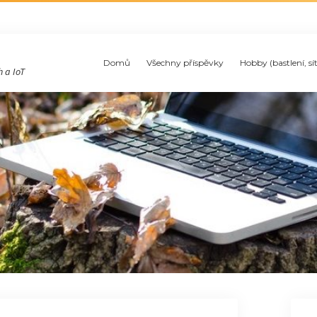
Domů
Všechny příspěvky
Hobby (bastlení, sí
 a IoT