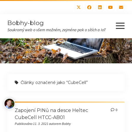
Bobhy-blog
otevřít
menu
Soukromý web o všem možném, zejména pak o sítích a IoT
Domů
Všechny příspěvky
Hobby (bastlení, sítě)
Články označené jako “CubeCell”
IoT
Recepty
Polévky
Zapojení PINů na desce Heltec
0
CubeCell HTCC-AB01
Maso
Publikováno 11. 3. 2021 autorem Bobhy