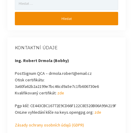
KONTAKTNÍ ÚDAJE
Ing. Robert Drmola (Bobhy)
PostSignum QCA – drmola.robert@email.cz
Otisk certifikátu:
3a60fa62b2a2199e7bc46cd9a5e7c1fb606730e6
Kvalifikovaný certifikát:
zde
Pgp klíč: CE443CBC16772E9CD66F122C8E520B06A99A219F
OnLine vyhledání klíče na keys.opengpg.org:
zde
Zásady ochrany osobních údajů (GDPR)