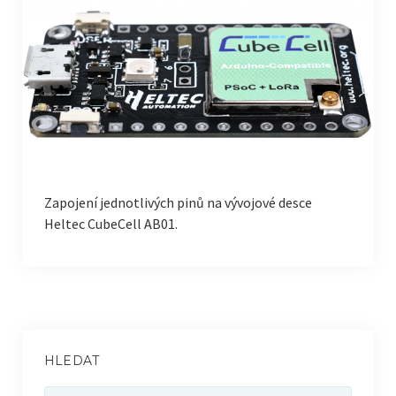
Sladké recepty
Pečivo
Ostatní
Projekt Mete-IoT
Přehled (Drnovice 771)
Servisní data senzorů
Zapojení jednotlivých pinů na vývojové desce
Heltec CubeCell AB01.
Přehled (Roštín 78)
HLEDAT
Vyhledávání